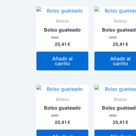
Bolsos
Bolsos
Bolso guateado
Bolso guatea
Valorado
Valorado
25,41
€
25,41
€
con
con
0
0
de
de
Añadir al
Añadir al
5
5
carrito
carrito
Bolsos
Bolsos
Bolso guateado
Bolso guatea
Valorado
Valorado
25,41
€
25,41
€
con
con
0
0
de
de