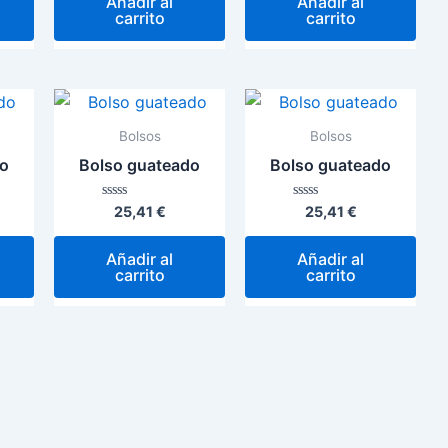
Añadir al
Añadir al
5
5
carrito
carrito
Bolsos
Bolsos
do
Bolso guateado
Bolso guateado
Valorado
Valorado
25,41
€
25,41
€
con
con
0
0
de
de
Añadir al
Añadir al
5
5
carrito
carrito