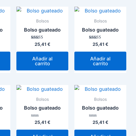
Bolsos
Bolsos
do
Bolso guateado
Bolso guateado
Valorado con
Valorado con
25,41
€
25,41
€
5.00
5.00
de 5
de 5
Añadir al
Añadir al
carrito
carrito
Bolsos
Bolsos
do
Bolso guateado
Bolso guateado
Valorado
Valorado
25,41
€
25,41
€
con
con
0
0
de
de