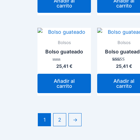
Añadir al
Añadir al
5
5
carrito
carrito
Bolsos
Bolsos
Bolso guateado
Bolso guatea
Valorado
Valorado con
25,41
€
25,41
€
con
5.00
0
de 5
de
Añadir al
Añadir al
5
carrito
carrito
1
2
→