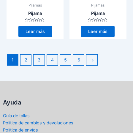
Pijamas
Pijamas
Pijama
Pijama
Valorado
Valorado
con
con
Leer más
Leer más
0
0
de
de
5
5
1
2
3
4
5
6
→
Ayuda
Guía de tallas
Política de cambios y devoluciones
Política de envíos