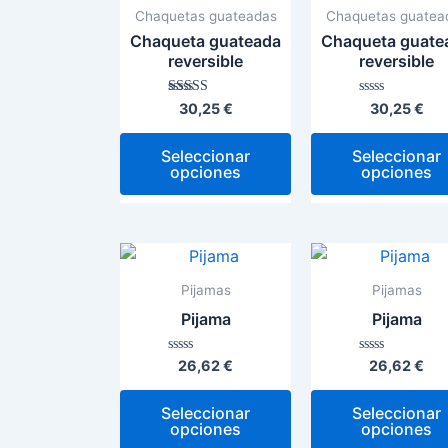
tiene
Chaquetas guateadas
Chaquetas guatea
múltiples
Chaqueta guateada
Chaqueta guate
variantes.
reversible
reversible
Las
Valorado con
Valorado
30,25
€
30,25
€
opciones
5.00
con
de 5
0
se
de
Seleccionar
Seleccionar
5
pueden
opciones
opciones
elegir
en
la
Este
página
producto
Pijamas
Pijamas
de
tiene
Pijama
Pijama
producto
múltiples
variantes.
Valorado
Valorado
26,62
€
26,62
€
con
con
Las
0
0
de
de
opciones
Seleccionar
Seleccionar
5
5
opciones
opciones
se