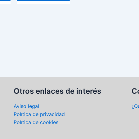
pueden
pueden
elegir
elegir
en
en
la
la
página
página
de
de
producto
producto
Otros enlaces de interés
C
Aviso legal
¿Q
Política de privacidad
Política de cookies