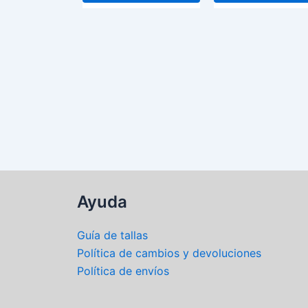
pueden
elegir
en
la
página
de
producto
Ayuda
Guía de tallas
Política de cambios y devoluciones
Política de envíos