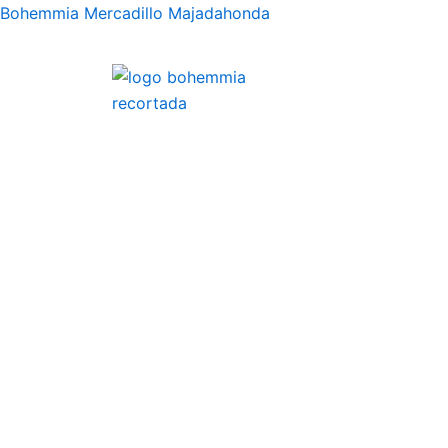
Ir
Bohemmia Mercadillo Majadahonda
al
contenido