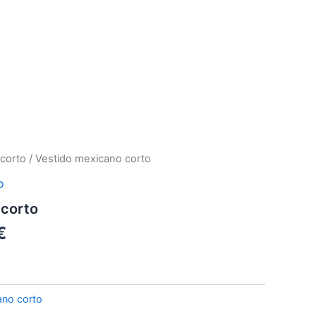
El
corto
/ Vestido mexicano corto
precio
o
l
actual
 corto
es:
€.
25,00 €.
€
ano corto