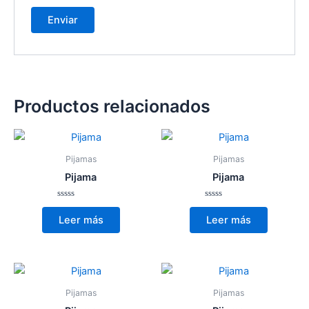
Productos relacionados
Pijamas
Pijamas
Pijama
Pijama
Valorado
Valorado
con
con
Leer más
Leer más
0
0
de
de
5
5
Pijamas
Pijamas