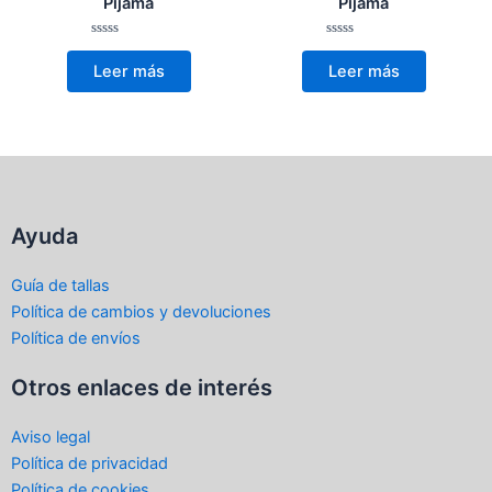
Pijama
Pijama
Valorado
Valorado
con
con
Leer más
Leer más
0
0
de
de
5
5
Ayuda
Guía de tallas
Política de cambios y devoluciones
Política de envíos
Otros enlaces de interés
Aviso legal
Política de privacidad
Política de cookies