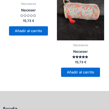
Neceseres
Neceser
Valorado
15,73
€
con
0
de
Añadir al carrito
5
Neceseres
Neceser
Valorado
15,73
€
con
5.00
de 5
Añadir al carrito
Ayuda