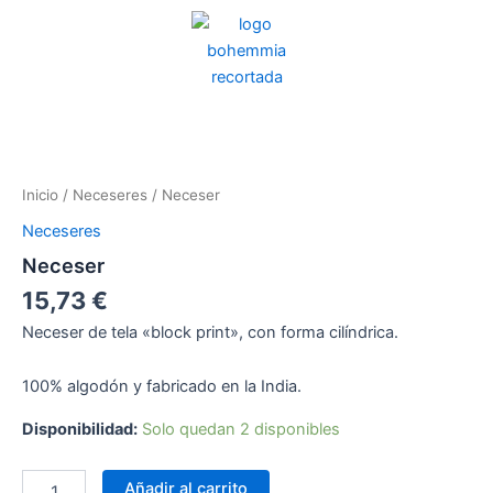
Ir
al
contenido
Neceser
cantidad
Inicio
/
Neceseres
/ Neceser
Neceseres
Neceser
15,73
€
Neceser de tela «block print», con forma cilíndrica.
100% algodón y fabricado en la India.
Disponibilidad:
Solo quedan 2 disponibles
Añadir al carrito