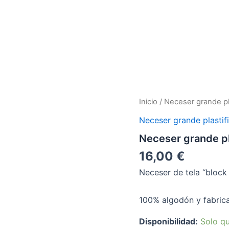
Neceser
Inicio
/
Neceser grande pl
grande
Neceser grande plastif
plastificado
cantidad
Neceser grande pl
16,00
€
Neceser de tela “block 
100% algodón y fabrica
Disponibilidad:
Solo qu