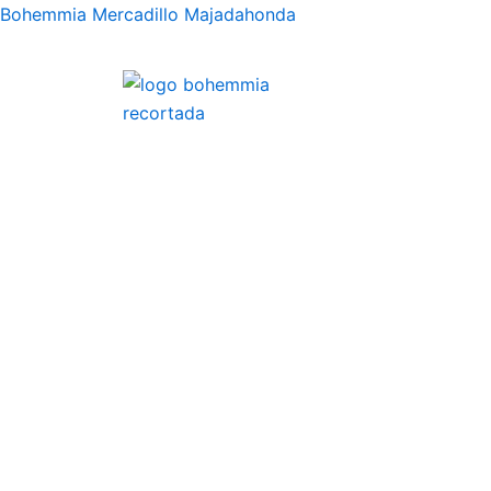
Ir
Bohemmia Mercadillo Majadahonda
al
contenido