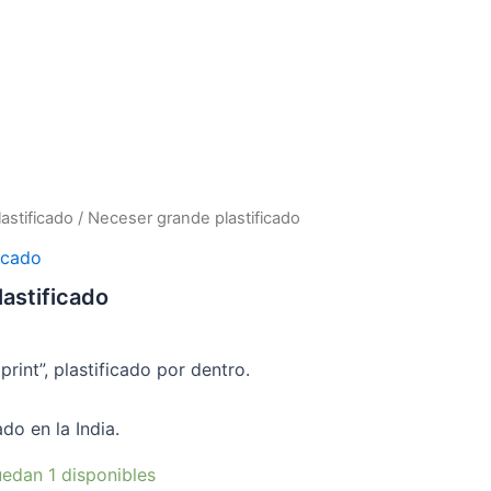
astificado
/ Neceser grande plastificado
icado
astificado
print”, plastificado por dentro.
do en la India.
edan 1 disponibles