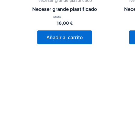
Neceser grande plastificado
Ne
Neceser grande plastificado
Nece
Valorado
16,00
€
con
0
de
Añadir al carrito
5