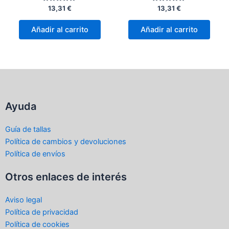
Valorado
Valorado
13,31
€
13,31
€
con
con
0
0
de
de
Añadir al carrito
Añadir al carrito
5
5
Ayuda
Guía de tallas
Política de cambios y devoluciones
Política de envíos
Otros enlaces de interés
Aviso legal
Política de privacidad
Política de cookies