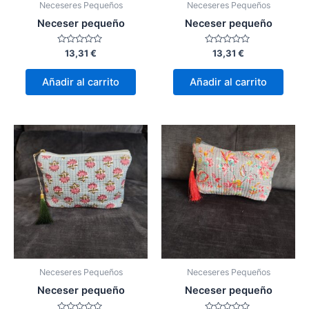
Neceseres Pequeños
Neceseres Pequeños
Neceser pequeño
Neceser pequeño
Valorado
Valorado
13,31
€
13,31
€
con
con
0
0
de
de
Añadir al carrito
Añadir al carrito
5
5
Neceseres Pequeños
Neceseres Pequeños
Neceser pequeño
Neceser pequeño