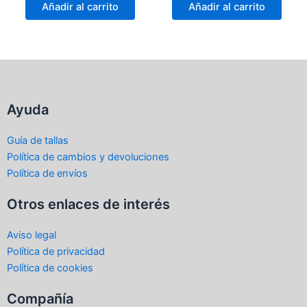
de
de
Añadir al carrito
Añadir al carrito
5
5
Ayuda
Guía de tallas
Política de cambios y devoluciones
Política de envíos
Otros enlaces de interés
Aviso legal
Política de privacidad
Política de cookies
Compañía