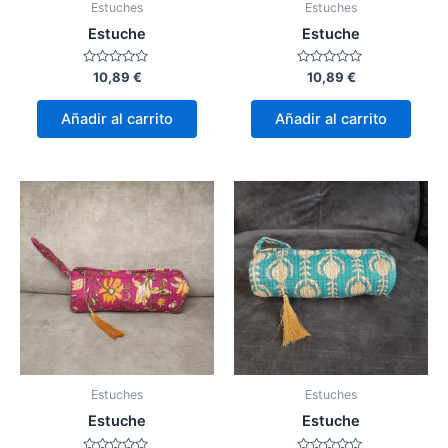
Estuches
Estuches
Estuche
Estuche
Valorado
Valorado
10,89
€
10,89
€
con
con
0
0
de
de
Añadir al carrito
Añadir al carrito
5
5
Estuches
Estuches
Estuche
Estuche