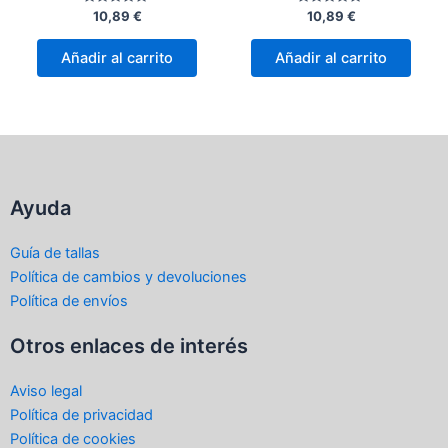
Valorado
Valorado
10,89
€
10,89
€
con
con
0
0
de
de
Añadir al carrito
Añadir al carrito
5
5
Ayuda
Guía de tallas
Política de cambios y devoluciones
Política de envíos
Otros enlaces de interés
Aviso legal
Política de privacidad
Política de cookies