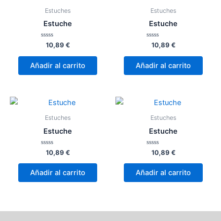
Estuches
Estuches
Estuche
Estuche
Valorado
Valorado
10,89
€
10,89
€
con
con
0
0
de
de
Añadir al carrito
Añadir al carrito
5
5
Estuches
Estuches
Estuche
Estuche
Valorado
Valorado
10,89
€
10,89
€
con
con
0
0
de
de
Añadir al carrito
Añadir al carrito
5
5