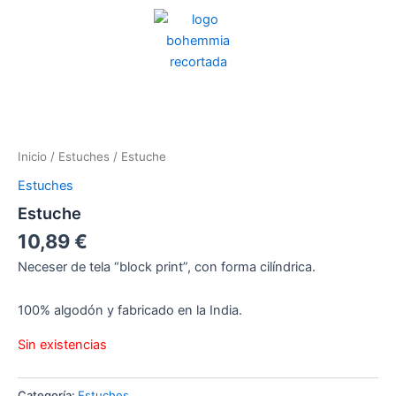
Ir
al
contenido
Inicio
/
Estuches
/ Estuche
Estuches
Estuche
10,89
€
Neceser de tela “block print”, con forma cilíndrica.
100% algodón y fabricado en la India.
Sin existencias
Categoría:
Estuches