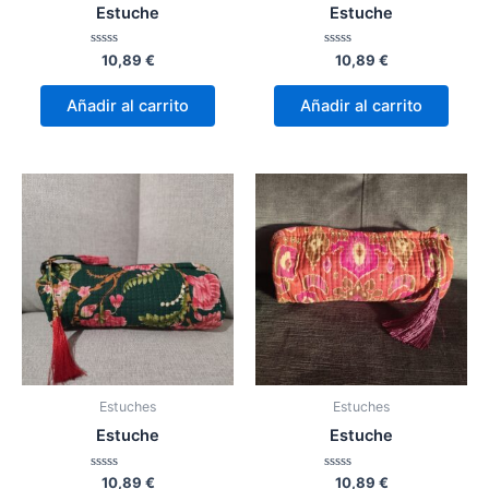
Estuche
Estuche
Valorado
Valorado
10,89
€
10,89
€
con
con
0
0
de
de
Añadir al carrito
Añadir al carrito
5
5
Estuches
Estuches
Estuche
Estuche
Valorado
Valorado
10,89
€
10,89
€