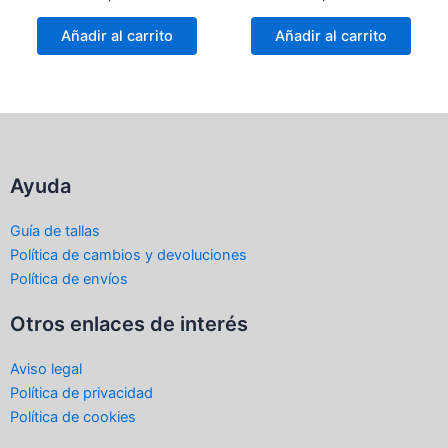
con
con
0
0
de
de
Añadir al carrito
Añadir al carrito
5
5
Ayuda
Guía de tallas
Política de cambios y devoluciones
Política de envíos
Otros enlaces de interés
Aviso legal
Política de privacidad
Política de cookies