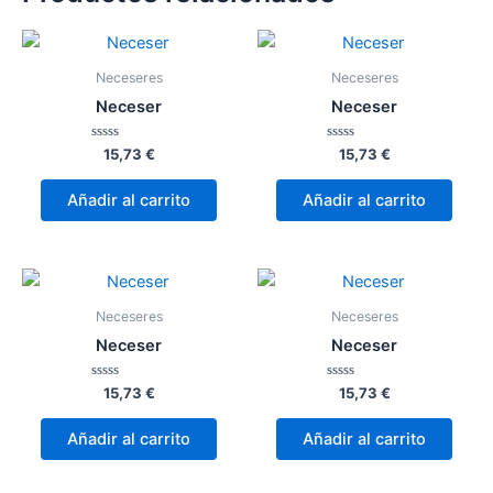
Neceseres
Neceseres
Neceser
Neceser
Valorado
Valorado
15,73
€
15,73
€
con
con
0
0
de
de
Añadir al carrito
Añadir al carrito
5
5
Neceseres
Neceseres
Neceser
Neceser
Valorado
Valorado
15,73
€
15,73
€
con
con
0
0
de
de
Añadir al carrito
Añadir al carrito
5
5