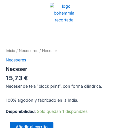
Ir
al
contenido
Neceser
cantidad
Inicio
/
Neceseres
/ Neceser
Neceseres
Neceser
15,73
€
Neceser de tela “block print”, con forma cilíndrica.
100% algodón y fabricado en la India.
Disponibilidad:
Solo quedan 1 disponibles
Añadir al carrito