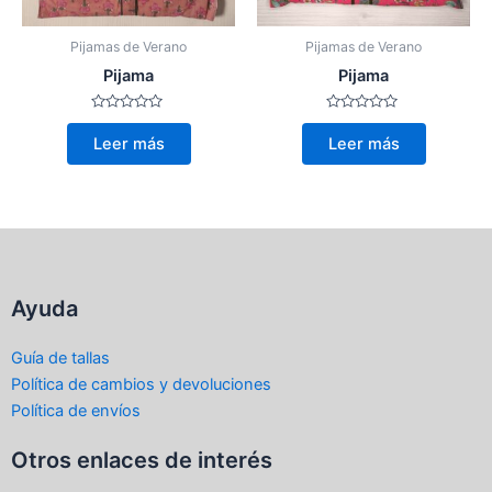
Pijamas de Verano
Pijamas de Verano
Pijama
Pijama
Valorado
Valorado
con
con
Leer más
Leer más
0
0
de
de
5
5
Ayuda
Guía de tallas
Política de cambios y devoluciones
Política de envíos
Otros enlaces de interés