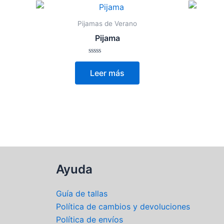
Pijamas de Verano
Pijama
Valorado
con
Leer más
0
de
5
Ayuda
Guía de tallas
Política de cambios y devoluciones
Política de envíos