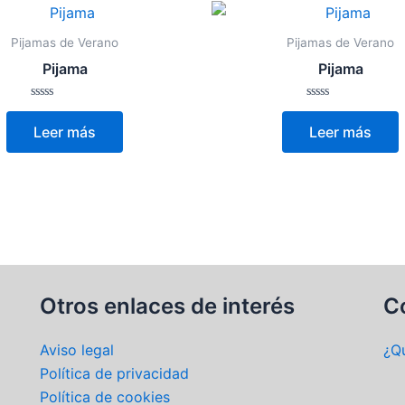
Pijamas de Verano
Pijamas de Verano
Pijama
Pijama
Valorado
Valorado
con
con
Leer más
Leer más
0
0
de
de
5
5
Otros enlaces de interés
C
Aviso legal
¿Q
Política de privacidad
Política de cookies