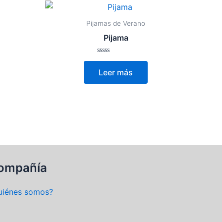
Pijamas de Verano
Pijama
Valorado
con
Leer más
0
de
5
ompañía
uiénes somos?