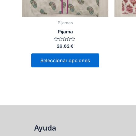
elegir
en
la
Pijamas
página
Pijama
de
producto
Valorado
26,62
€
con
0
de
Seleccionar opciones
5
Ayuda