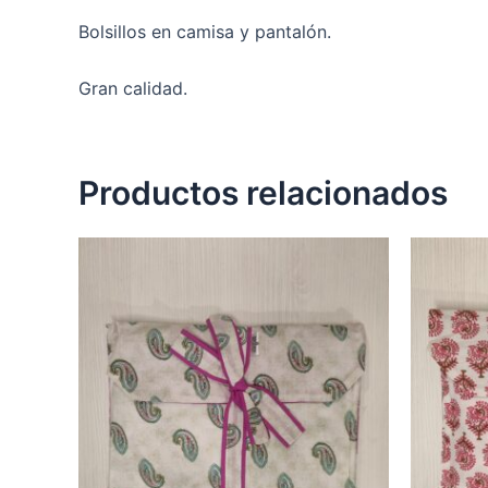
Bolsillos en camisa y pantalón.
Gran calidad.
Productos relacionados
Este
producto
tiene
múltiples
variantes.
Las
opciones
se
pueden