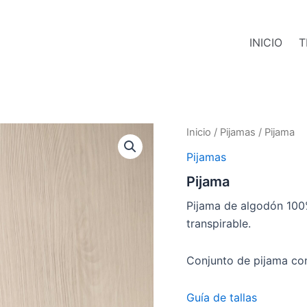
INICIO
T
Inicio
/
Pijamas
/ Pijama
Pijamas
Pijama
Pijama de algodón 100% 
transpirable.
Conjunto de pijama co
Guía de tallas