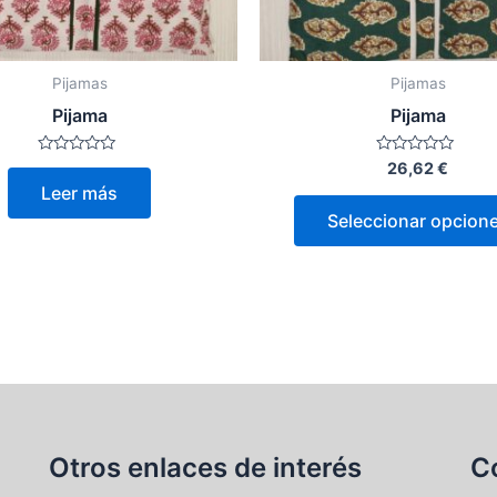
Pijamas
Pijamas
Pijama
Pijama
Valorado
Valorado
26,62
€
con
con
Leer más
0
0
de
de
Seleccionar opcion
5
5
Otros enlaces de interés
C