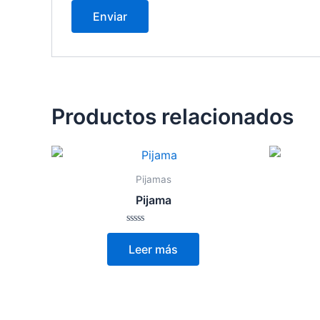
Productos relacionados
Pijamas
Pijama
Valorado
con
Leer más
0
de
5