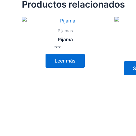
Productos relacionados
Pijamas
Pijama
Valorado
con
Leer más
0
de
S
5