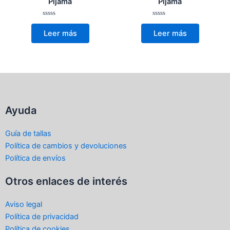
Pijama
Pijama
Valorado
Valorado
con
con
Leer más
Leer más
0
0
de
de
5
5
Ayuda
Guía de tallas
Política de cambios y devoluciones
Política de envíos
Otros enlaces de interés
Aviso legal
Política de privacidad
Política de cookies