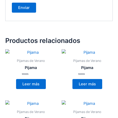
Productos relacionados
Pijamas de Verano
Pijamas de Verano
Pijama
Pijama
Valorado
Valorado
con
con
Leer más
Leer más
0
0
de
de
5
5
Pijamas de Verano
Pijamas de Verano